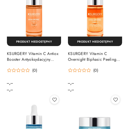
PRODUKT NIEDOSTĘPNY
PRODUKT NIEDOSTĘPNY
KSURGERY Vitamin C Antiox
KSURGERY Vitamin C
Booster Antyoksydacyjny
Overnight Biphasic Peeling
Booster Peptydowy
Dwufazowy Peeling z
(0)
(0)
Witaminą C na Noc
--,--
--,--
Cena:
Cena:
Cena:
Cena:
--,--
--,--