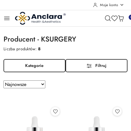
Moje konto
Przejdź do treści głównej
Przejdź do wyszukiwarki
Przejdź do moje konto
Przejdź do menu głównego
Przejdź do stopki
Producent - KSURGERY
Liczba produktów:
8
Kategorie
Filtruj
Zastosowano
Sortuj
według
sortowanie:
Najnowsze.