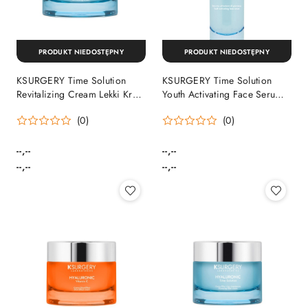
PRODUKT NIEDOSTĘPNY
PRODUKT NIEDOSTĘPNY
KSURGERY Time Solution
KSURGERY Time Solution
Revitalizing Cream Lekki Krem
Youth Activating Face Serum
Rewitalizujący
Serum Młodości z Kwasem
(0)
(0)
Hialuronowym
--,--
--,--
Cena:
Cena:
Cena:
Cena:
--,--
--,--