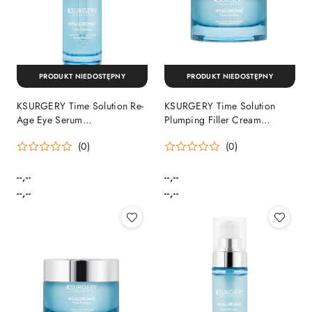
PRODUKT NIEDOSTĘPNY
PRODUKT NIEDOSTĘPNY
KSURGERY Time Solution Re-
KSURGERY Time Solution
Age Eye Serum
Plumping Filler Cream
Antystarzeniowe Serum na
Odżywczy Krem Wypełniający
(0)
(0)
Okolicę Oczu
z Ceramidami
--,--
--,--
Cena:
Cena:
Cena:
Cena:
--,--
--,--