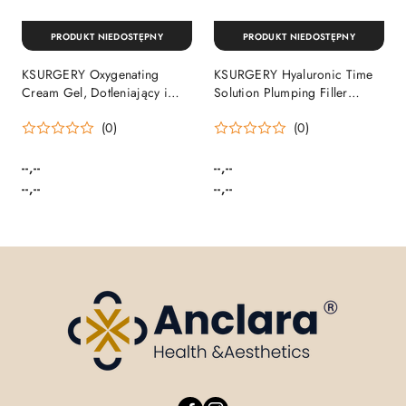
PRODUKT NIEDOSTĘPNY
PRODUKT NIEDOSTĘPNY
KSURGERY Oxygenating
KSURGERY Hyaluronic Time
Cream Gel, Dotleniający i
Solution Plumping Filler
rozświetlający krem-żel z
Cream, Odżywczy krem
(0)
(0)
witaminą C
wypełniający z ceramidami
--,--
--,--
Cena:
Cena:
Cena:
Cena:
--,--
--,--