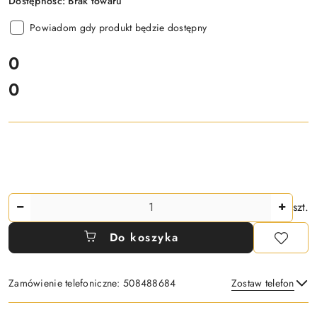
Dostępność:
Brak towaru
Powiadom gdy produkt będzie dostępny
cena:
0
0
Cena:
Ilość
szt.
Do koszyka
Zamówienie telefoniczne: 508488684
Zostaw telefon
Dostępność