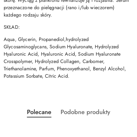
skórę. Wyciąg z planktonu rewitalizuje ją i rozjaśnia. Serum
przeznaczone do pielęgnacji (rano i/lub wieczorem)
każdego rodzaju skóry.
SKŁAD:
Aqua, Glycerin, Propanediol,hydrolyzed
Glycosaminoglycans, Sodium Hyaluronate, Hydrolyzed
Hyaluronic Acid, Hyaluronic Acid, Sodium Hyaluronate
Crosspolymer, Hydrolyzed Collagen, Carbomer,
Triethanolamine, Parfum, Phenoxyethanol, Benzyl Alcohol,
Potassium Sorbate, Citric Acid.
Produkty
Produkty
Polecane
Podobne produkty
Pomiń karuzelę produktów
o
o
statusie:
statusie: