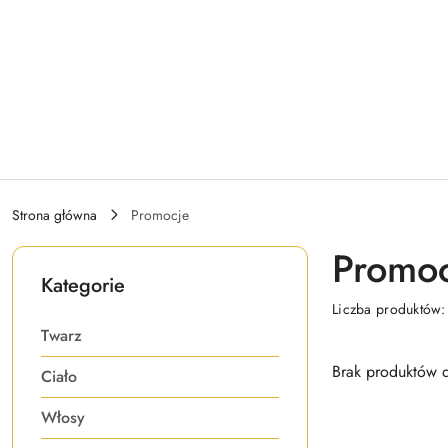
Przejdź do treści głównej
Przejdź do wyszukiwarki
Przejdź do moje konto
Przejdź do menu głównego
Przejdź do stopki
Strona główna
Promocje
Promoc
Kategorie
Liczba produktów
Twarz
Brak produktów d
Ciało
Włosy