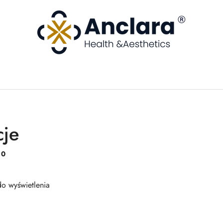
je
:
0
o wyświetlenia