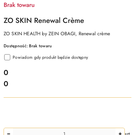
Brak towaru
ZO SKIN Renewal Crème
ZO SKIN HEALTH by ZEIN OBAGI, Renewal crème
Dostępność:
Brak towaru
Powiadom gdy produkt będzie dostępny
cena:
0
0
Cena:
Ilość
szt.