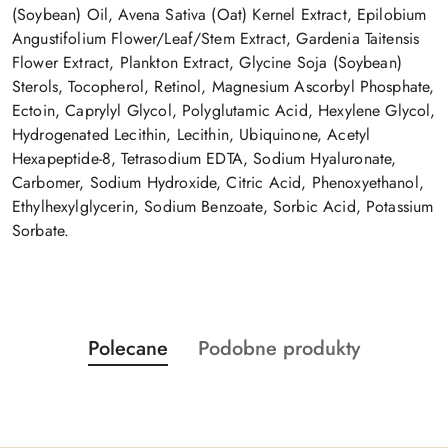
(Soybean) Oil, Avena Sativa (Oat) Kernel Extract, Epilobium
Angustifolium Flower/Leaf/Stem Extract, Gardenia Taitensis
Flower Extract, Plankton Extract, Glycine Soja (Soybean)
Sterols, Tocopherol, Retinol, Magnesium Ascorbyl Phosphate,
Ectoin, Caprylyl Glycol, Polyglutamic Acid, Hexylene Glycol,
Hydrogenated Lecithin, Lecithin, Ubiquinone, Acetyl
Hexapeptide-8, Tetrasodium EDTA, Sodium Hyaluronate,
Carbomer, Sodium Hydroxide, Citric Acid, Phenoxyethanol,
Ethylhexylglycerin, Sodium Benzoate, Sorbic Acid, Potassium
Sorbate.
Produkty
Produkty
Polecane
Podobne produkty
Pomiń karuzelę produktów
o
o
statusie:
statusie: