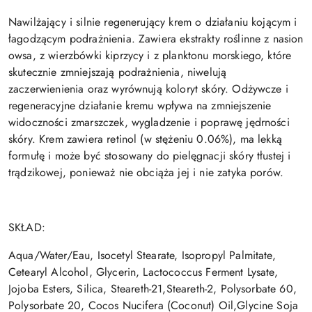
Nawilżający i silnie regenerujący krem o działaniu kojącym i
łagodzącym podrażnienia. Zawiera ekstrakty roślinne z nasion
owsa, z wierzbówki kiprzycy i z planktonu morskiego, które
skutecznie zmniejszają podrażnienia, niwelują
zaczerwienienia oraz wyrównują koloryt skóry. Odżywcze i
regeneracyjne działanie kremu wpływa na zmniejszenie
widoczności zmarszczek, wygladzenie i poprawę jędrności
skóry. Krem zawiera retinol (w stężeniu 0.06%), ma lekką
formułę i może być stosowany do pielęgnacji skóry tłustej i
trądzikowej, ponieważ nie obciąża jej i nie zatyka porów.
SKŁAD:
Aqua/Water/Eau, Isocetyl Stearate, Isopropyl Palmitate,
Cetearyl Alcohol, Glycerin, Lactococcus Ferment Lysate,
Jojoba Esters, Silica, Steareth-21,Steareth-2, Polysorbate 60,
Polysorbate 20, Cocos Nucifera (Coconut) Oil,Glycine Soja