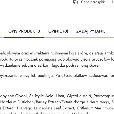
Cena przesyłki:
1
dostawa
OPIS PRODUKTU
OPINIE (0)
ZADAJ PYTANIE
licylowym oraz ekstraktami roślinnymi koją skórę, działają antyba
 produktu oraz mocznik pomagają odblokować ujścia gruczołów 
 wydzielanie sebum oraz koi i łagodzi podrażnioną skórę.
szczaniu twarzy lub peelingu. Po użyciu płatków zastosować ton
ylene Glycol, Salicylic Acid, Urea, Glycolic Acid, Pterocarpu
Hordeum Distichon/Barley Extract/Extrait d'orge à deux rangs, Sp
ris Extract, Plantago Lanceolata Leaf Extract, Crithmum Maritimum