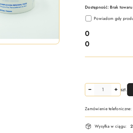
Dostępność:
Brak towaru
Powiadom gdy produk
cena:
0
0
Cena:
Ilość
szt.
Zamówienie telefoniczne
Dostępność
Wysyłka w ciągu:
2
i