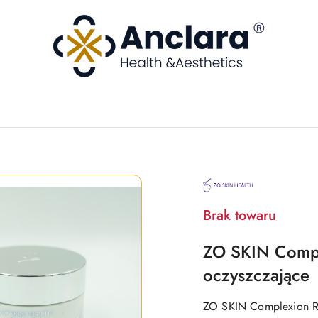
NAZWA
PRODUCENTA:
ZO
SKIN
Brak towaru
ZO SKIN Compl
oczyszczające
ZO SKIN Complexion Re