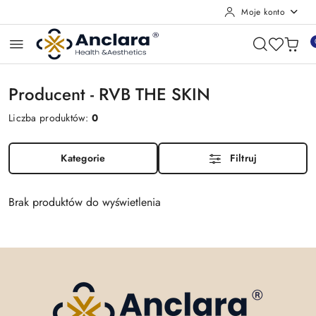
Moje konto
Przejdź do treści głównej
Przejdź do wyszukiwarki
Przejdź do moje konto
Przejdź do menu głównego
Przejdź do stopki
Producent - RVB THE SKIN
Liczba produktów:
0
Kategorie
Filtruj
Brak produktów do wyświetlenia