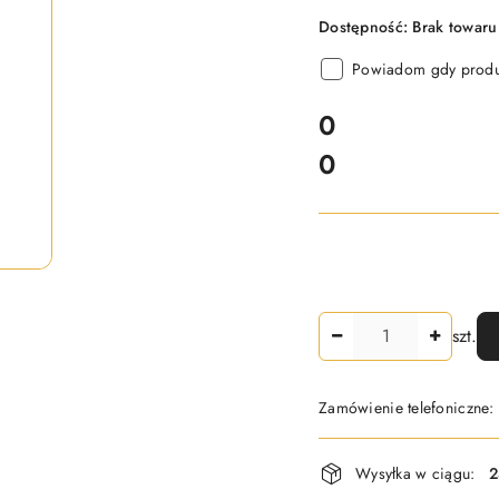
Dostępność:
Brak towaru
Powiadom gdy produk
cena:
0
0
Cena:
Ilość
szt.
Zamówienie telefoniczne
Dostępność
Wysyłka w ciągu:
2
i