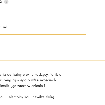
2
80 ml
ia delikatny efekt chłodzący. Tonik o
u wirginijskiego o właściwościach
malizując zaczerwienienia i
u i alantoiny koi i nawilża skórę.