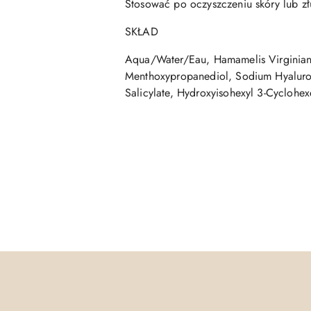
Stosować po oczyszczeniu skóry lub zł
SKŁAD
Aqua/Water/Eau, Hamamelis Virginiana
Menthoxypropanediol, Sodium Hyaluron
Salicylate, Hydroxyisohexyl 3-Cyclohe
Pomiń karuzelę produktów