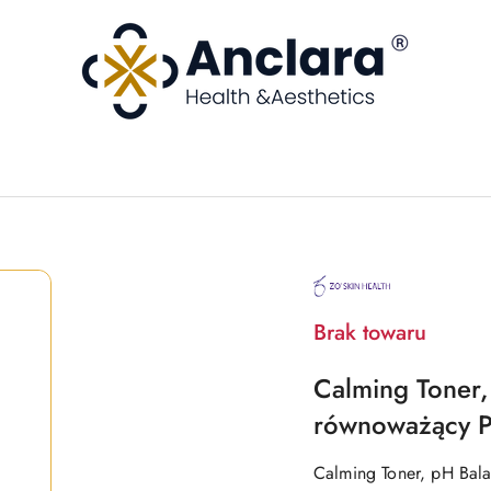
NAZWA
PRODUCENTA:
ZO
SKIN
Brak towaru
Calming Toner,
równoważący P
Calming Toner, pH Bala