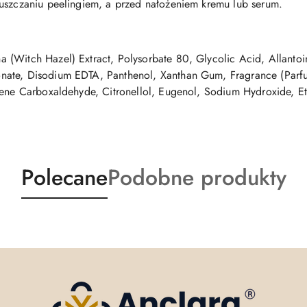
uszczaniu peelingiem, a przed nałożeniem kremu lub serum.
 (Witch Hazel) Extract, Polysorbate 80, Glycolic Acid, Allanto
ate, Disodium EDTA, Panthenol, Xanthan Gum, Fragrance (Parfum
xene Carboxaldehyde, Citronellol, Eugenol, Sodium Hydroxide, Et
Produkty
Produkty
Polecane
Podobne produkty
o
o
statusie:
statusie: