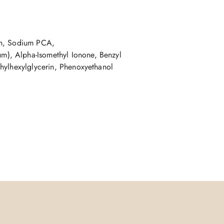
in, Sodium PCA,
), Alpha-Isomethyl Ionone, Benzyl
hylhexylglycerin, Phenoxyethanol