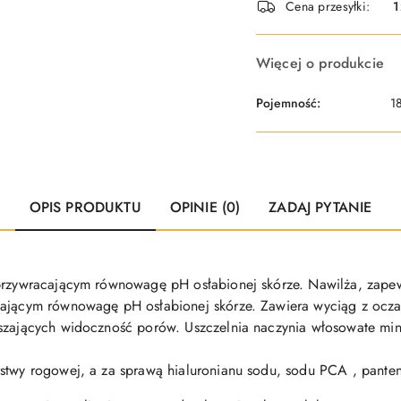
Cena przesyłki:
1
dostawa
Więcej o produkcie
Pojemność:
1
OPIS PRODUKTU
OPINIE (0)
ZADAJ PYTANIE
przywracającym równowagę pH osłabionej skórze. Nawilża, zapewn
cającym równowagę pH osłabionej skórze. Zawiera wyciąg z oczar
szających widoczność porów. Uszczelnia naczynia włosowate mini
twy rogowej, a za sprawą hialuronianu sodu, sodu PCA , pantenol